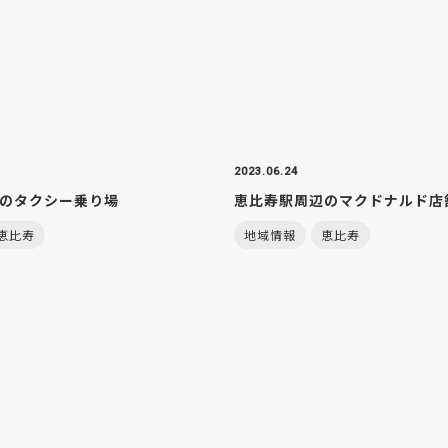
COLUMN
地域情報
クラウド
データ分析
3Dモデル・VR・AR
DX (デジタルトランスメーション)
2023.06.24
のタクシー乗り場
恵比寿駅周辺のマクドナルド店
運営会社
お問い合わせ
個人情報保護方針
恵比寿
地域情報
恵比寿