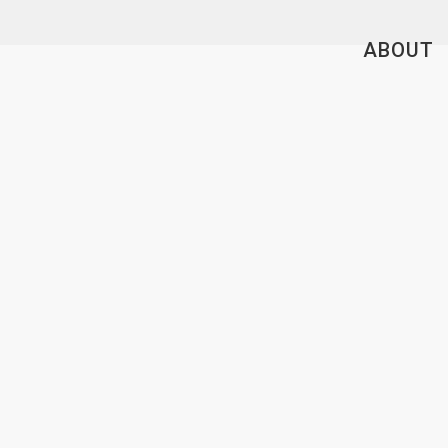
ABOUT
RENTAL SPACE
地域情報
クラウド
デー
RESERVATION
レンタルスペース
ABOUT
SERVICE
RENTAL SPACE
VIRTUAL RENTAL SPACE
OTHERS
EVENT