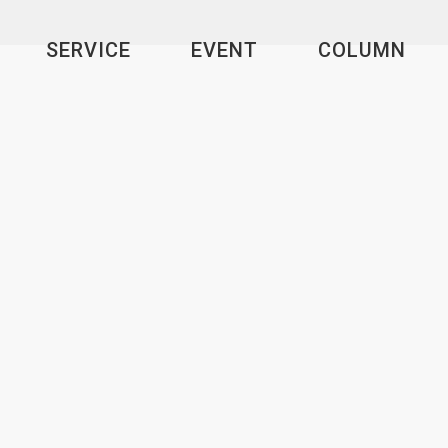
SERVICE
EVENT
COLUMN
VIRTUAL RENTAL SPACE
OTHERS
タ分析
3Dモデル・VR・AR
DX (デジタルトランスメーション)
バーチャルレンタルスペース
その他サービス