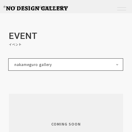
ホーム
イベント
nakameguro gallery
EVENT
RESERVATION
イベント
ABOUT
nakameguro gallery
SERVICE
RENTAL SPACE
VIRTUAL RENTAL SPACE
OTHERS
EVENT
COMING SOON